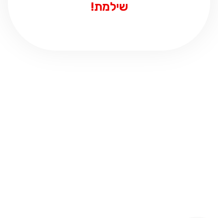
שילמת!